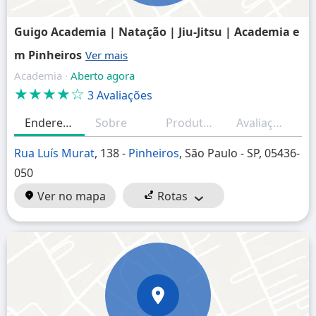
Guigo Academia | Natação | Jiu-Jitsu | Academia e
m Pinheiros
Academia ·
Aberto agora
★★★★☆
3 Avaliações
Endereço
Sobre
Produtos/Serviços
Avaliações (resumo)
H
Rua Luís Murat
, 138 -
Pinheiros
, São Paulo - SP, 05436-
050
Ver no mapa
Rotas