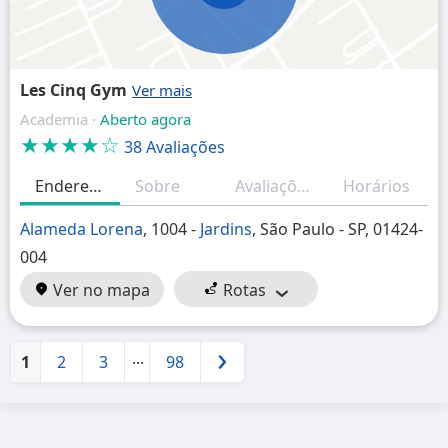
Les Cinq Gym
Academia ·
Aberto agora
★★★★☆
38 Avaliações
Endereço
Sobre
Avaliações (resumo)
Horários
Alameda Lorena
, 1004 -
Jardins
, São Paulo - SP, 01424-
004
Ver no mapa
Rotas
...
1
2
3
98
Próximo