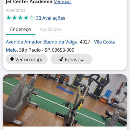
Jet Center Academia
Academia
★★★★☆
33 Avaliações
Endereço
Avaliações
Avenida Amador Bueno da Veiga
, 4027 -
Vila Costa
Melo
, São Paulo - SP, 03653-000
Ver no mapa
Rotas