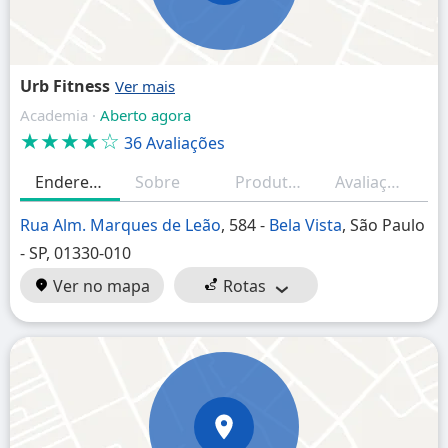
Urb Fitness
Academia ·
Aberto agora
★★★★☆
36 Avaliações
Endereço
Sobre
Produtos/Serviços
Avaliações (resumo)
H
Rua Alm. Marques de Leão
, 584 -
Bela Vista
, São Paulo
- SP, 01330-010
Ver no mapa
Rotas