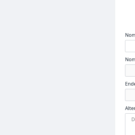
No
Nom
End
Alte