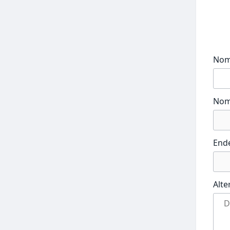
No
Nom
End
Alte