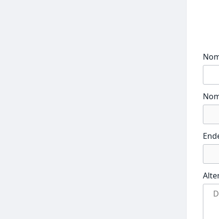
No
Nom
End
Alte