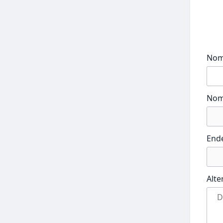
No
Nom
End
Alte