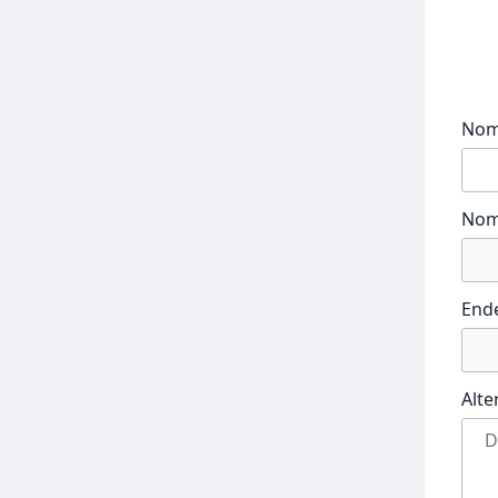
No
Nom
End
Alte