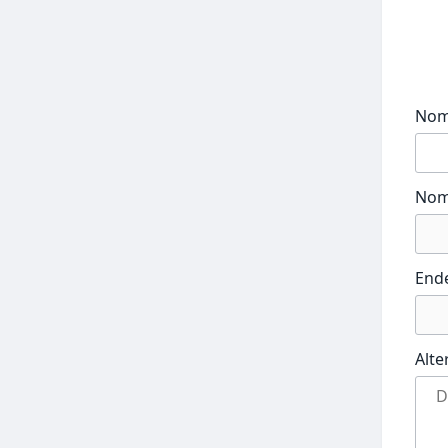
No
Nom
End
Alte