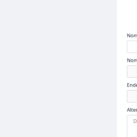
No
Nom
End
Alte