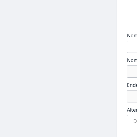
No
Nom
End
Alte