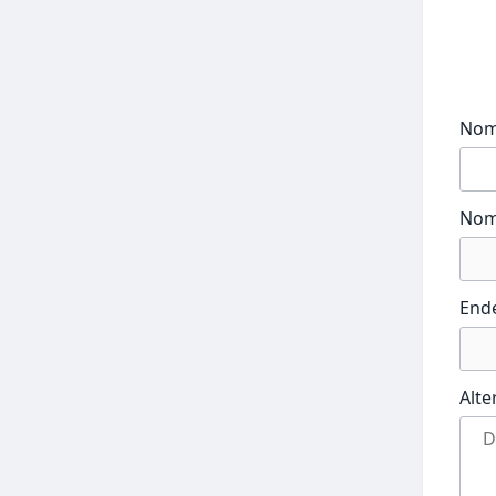
No
Nom
End
Alte