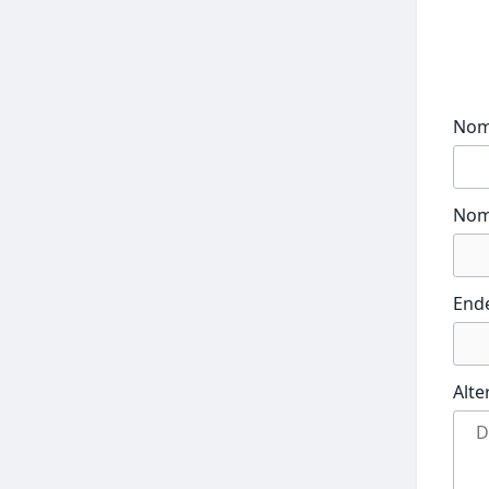
No
Nom
End
Alte