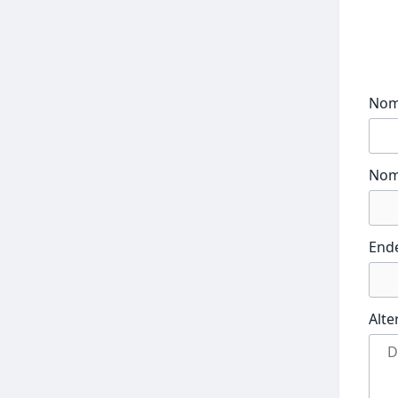
No
Nom
End
Alte