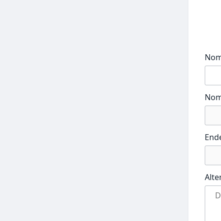
No
Nom
End
Alte