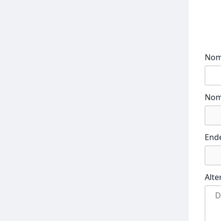
No
Nom
End
Alte