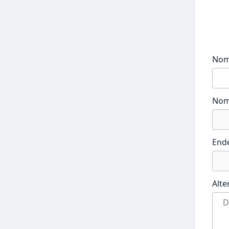
No
Nom
End
Alte