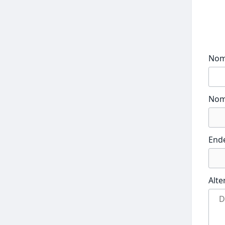
No
Nom
End
Alte